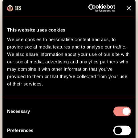
support@sesfamily.com
.
Við reynum að svara fyrirspurnum eins fljótt og
auðið er, innan 2-3 virkra daga. Við getum
almennt ekki veitt aðstoð á laugardögum,
This website uses cookies
sunnudögum og almennum frídögum.
We use cookies to personalise content and ads, to
provide social media features and to analyse our traffic.
Þú getur lesið þjónustuskilmála SES
hér.
We also share information about your use of our site with
our social media, advertising and analytics partners who
may combine it with other information that you’ve
Stofna nýjan notanda
provided to them or that they’ve collected from your use
of their services.
Hvernig stofna ég nýjan notanda?
Tæknilegir erfiðleikar
Consent
Ég hef reynt að skrá mig sem notanda en
Þú getur stofnað nýjan notanda í gegnum þennan
hlekk
og
Necessary
Selection
Af hverju get ég ekki skráð mig inn?
byrjað strax.
það virkar ekki, hvað geri ég?
Innihald SES
Preferences
Hvað geri ég ef ég hef gleymt lykilorðinu
Það geta verið ýmsar ástæður fyrir því að þú getur ekki skráð
Get ég skráð mig sem notanda þó ég hafi
Ef þú getur ekki
skráð þig sem notanda
á síðunni getur þú