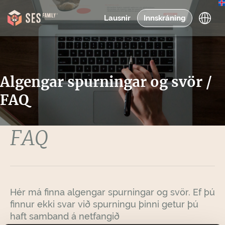
Lausnir
Innskráning
Algengar spurningar og svör /
FAQ
FAQ
Hér má finna algengar spurningar og svör. Ef þú
finnur ekki svar við spurningu þinni getur þú
haft samband á netfangið