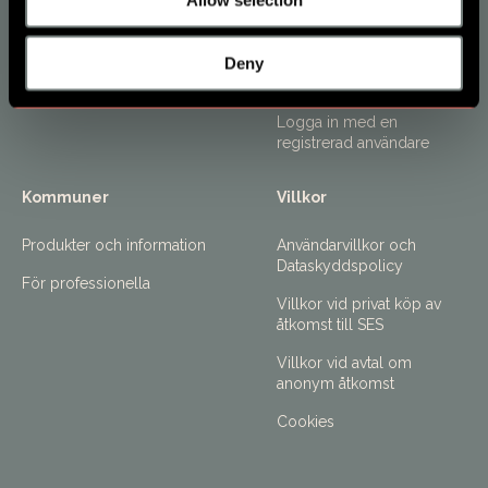
Vuxen
Kontakta oss
Skapa en användare - Barn
Deny
Prenumerera på vårt
nyhetsbrev
Åtkomst med kod
Logga in med en
registrerad användare
Kommuner
Villkor
Produkter och information
Användarvillkor och
Dataskyddspolicy
För professionella
Villkor vid privat köp av
åtkomst till SES
Villkor vid avtal om
anonym åtkomst
Cookies