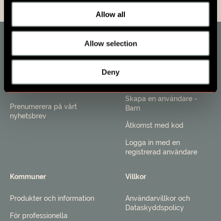
Allow all
Allow selection
Om SES Family
Kommuninvånare
Deny
FAQ och Support
Skapa en användare -
Vuxen
Kontakta oss
Skapa en användare -
Prenumerera på vårt
Barn
nyhetsbrev
Åtkomst med kod
Logga in med en
registrerad användare
Kommuner
Villkor
Produkter och information
Användarvillkor och
Dataskyddspolicy
För professionella