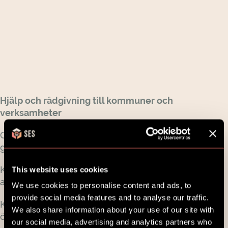
Hjälp och rådgivning till kommuner och
verksamheter
Om ni redan har en SES licens har du tillgång till
gratis support och rådgivning:
Kontakta
support@sesfamily.com
för professionell
This website uses cookies
användarsupport av mer teknisk karaktär
.
We use cookies to personalise content and ads, to
provide social media features and to analyse our traffic.
Kontakta Erica Lindberg på
erica@ses.dk
om du
We also share information about your use of our site with
önskar rådgivning om implementering.
our social media, advertising and analytics partners who