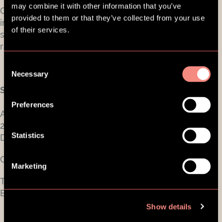
may combine it with other information that you’ve
Om du är intresserad av SES och önskar mer
provided to them or that they’ve collected from your use
information kan du läsa hur generella möjligheter
of their services.
ser ut för kommunerna eller kontakta strategisk
rådgivare
Tobias
Jagner
direkt på
tobias@ses.dk
Consent
Necessary
Selection
SES Family Aps
Preferences
Aldersrogade 6 A, 2
2100 København Ø
Statistics
Danmark
CVR-nummer: 38726374
Marketing
Tlf:
+45 5389 2930
E-mail:
support@sesfamily.com
Show details