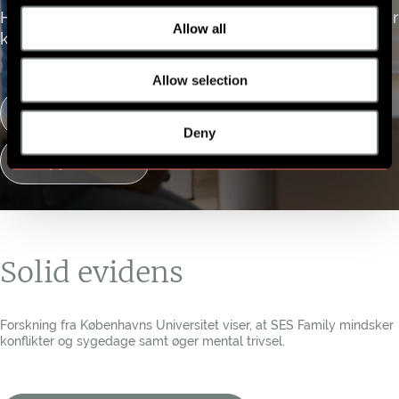
Har du problemer eller spørgsmål? Vores support er
Allow all
klar til at hjælpe.
Allow selection
Information
Deny
Support
Solid evidens
Forskning fra Københavns Universitet viser, at SES Family mindsker
konflikter og sygedage samt øger mental trivsel.