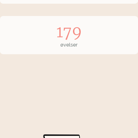
179
øvelser