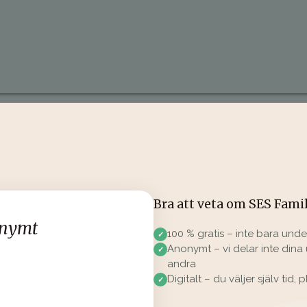
Bra att veta om SES Famil
onymt
100 % gratis – inte bara und
Anonymt – vi delar inte din
andra
Digitalt – du väljer själv tid