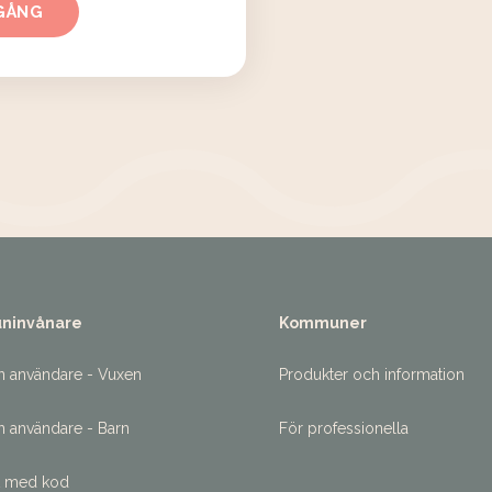
GÅNG
ninvånare
Kommuner
n användare - Vuxen
Produkter och information
n användare - Barn
För professionella
t med kod