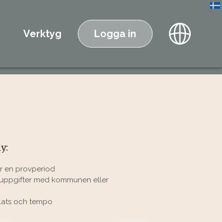
Verktyg
Logga in
y:
er en provperiod
a uppgifter med kommunen eller
, plats och tempo