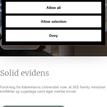
Har du problemer eller spørgsmål? Vores support er
Allow all
klar til at hjælpe.
Allow selection
Information
Deny
Support
Solid evidens
Forskning fra Københavns Universitet viser, at SES Family mindsker
konflikter og sygedage samt øger mental trivsel.