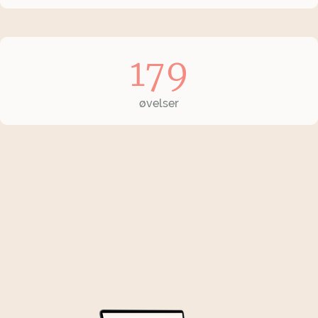
179
øvelser