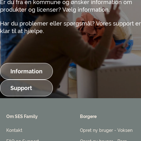
Er du fra en kommune og ønsker information om
produkter og licenser? Vælg information.
Har du problemer eller spørgsmål? Vores support er
klar til at hjælpe.
Information
Support
Om SES Family
Borgere
Kontakt
Opret ny bruger - Voksen