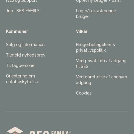
FAQ og Support
Opret ny bruger - Barn
Job i SES FAMILY
Log på eksisterende
bruger
Kommuner
Vilkår
Salg og information
Brugerbetingelser &
privatlivspolitik
Tilmeld nyhedsbrev
Ved privat køb af adgang
Til fagpersoner
til SES
Orientering om
Ved oprettelse af anonym
databeskyttelse
adgang
Cookies