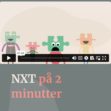
NXT
på 2
minutter