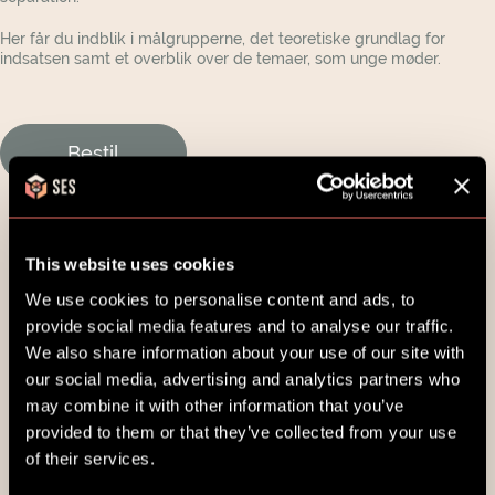
Find en vigtig voksen
Her får du indblik i målgrupperne, det teoretiske grundlag for
En vigtig voksen er en, du kan tale med om det,
indsatsen samt et overblik over de temaer, som unge møder.
du går og tænker på lige nu. Få hjælp til at finde
og invitere din vigtig voksen og få snakken i
gang.
Bestil
Lær at sige til og fra
Det kan være svært at bede om noget, når ens
forældre har det svært. Få ideer til, hvordan du
kan bede om hjælp og sige, hvad du har brug for.
This website uses cookies
We use cookies to personalise content and ads, to
Når det lige er sket
provide social media features and to analyse our traffic.
Når dine forældre skal skilles, bliver mange
We also share information about your use of our site with
tanker og følelser sat i gang. Man kan blive vred
our social media, advertising and analytics partners who
eller lettet, få ondt i maven eller måske være
may combine it with other information that you’ve
træt. Hør, hvad kroppen prøver at fortælle.
provided to them or that they’ve collected from your use
of their services.
Pak tasken