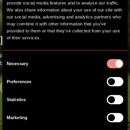
provide social media features and to analyse our traffic.
We also share information about your use of our site with
our social media, advertising and analytics partners who
may combine it with other information that you’ve
provided to them or that they’ve collected from your use
Praktiske eksempler
of their services.
Få indblik i, hvordan 3 kommuner og et ministerium
Consent
bruger SES
Necessary
Selection
Preferences
Modtag case-historier
Statistics
Marketing