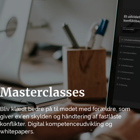
Masterclasses
Bliv klædt bedre på til mødet med forældre, som
giver ex’en skylden og håndtering af fastlåste
konflikter. Digital kompetenceudvikling og
whitepapers.