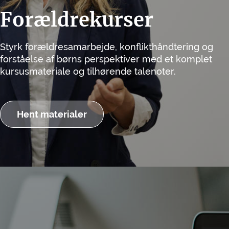
Forældrekurser
Styrk forældresamarbejde, konflikthåndtering og
forståelse af børns perspektiver med et komplet
kursusmateriale og tilhørende talenoter.
Hent materialer