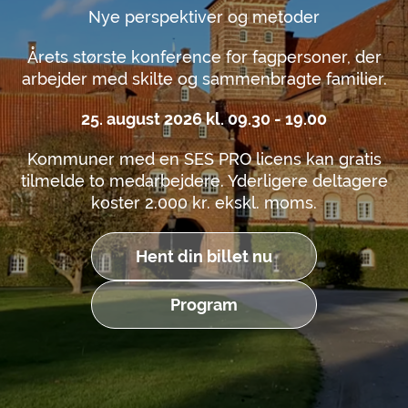
Nye perspektiver og metoder
Årets største konference for fagpersoner, der
arbejder med skilte og sammenbragte familier.
25. august 2026 kl. 09.30 - 19.00
Kommuner med en SES PRO licens kan gratis
tilmelde to medarbejdere. Yderligere deltagere
koster 2.000 kr. ekskl. moms.
Hent din billet nu
Program