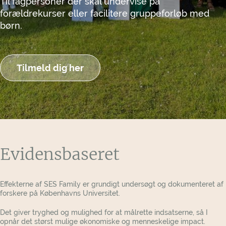
Til fagpersoner der skal undervise på
forældrekurser eller facilitere gruppeforløb med
børn.
Tilmeld dig her
Evidensbaseret
Effekterne af SES Family er grundigt undersøgt og dokumenteret af
forskere på Københavns Universitet.
Det giver tryghed og mulighed for at målrette indsatserne, så I
opnår det størst mulige økonomiske og menneskelige impact.